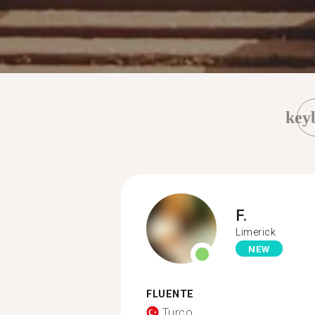
key
F.
Limerick
NEW
FLUENTE
Turco