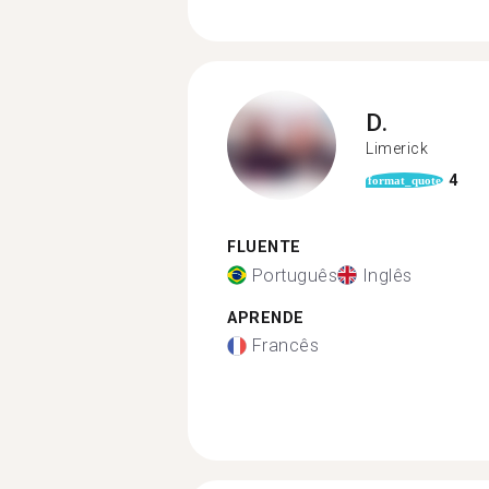
D.
Limerick
4
format_quote
FLUENTE
Português
Inglês
APRENDE
Francês