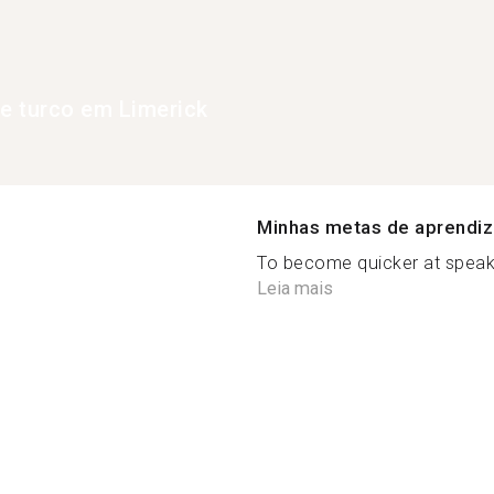
de turco em Limerick
Minhas metas de aprendi
To become quicker at speaking
Leia mais