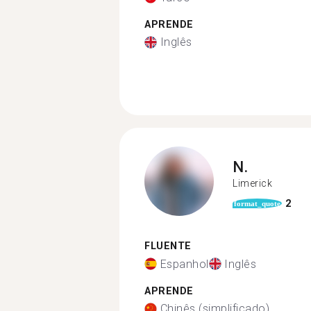
APRENDE
Inglês
N.
Limerick
2
format_quote
FLUENTE
Espanhol
Inglês
APRENDE
Chinês (simplificado)