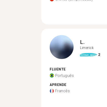
L.
Limerick
2
format_quote
FLUENTE
Português
APRENDE
Francês