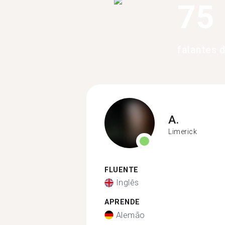
75
falantes 
A.
Limerick
FLUENTE
Inglês
APRENDE
Alemão