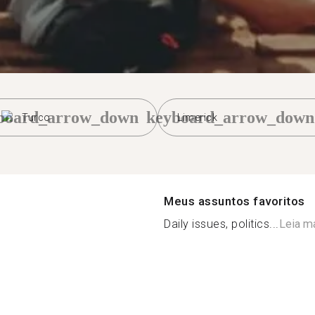
board_arrow_down
keyboard_arrow_down
Turco
Limerick
Meus assuntos favoritos
Daily issues, politics...
Leia m