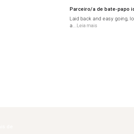
Parceiro/a de bate-papo i
Laid back and easy going, l
a...
Leia mais
is de