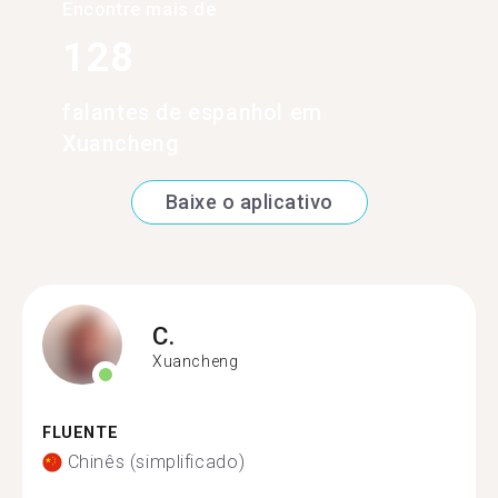
Encontre mais de
128
falantes de espanhol em
Xuancheng
Baixe o aplicativo
C.
Xuancheng
FLUENTE
Chinês (simplificado)