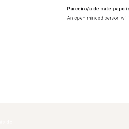
Parceiro/a de bate-papo i
An open-minded person willin
is de