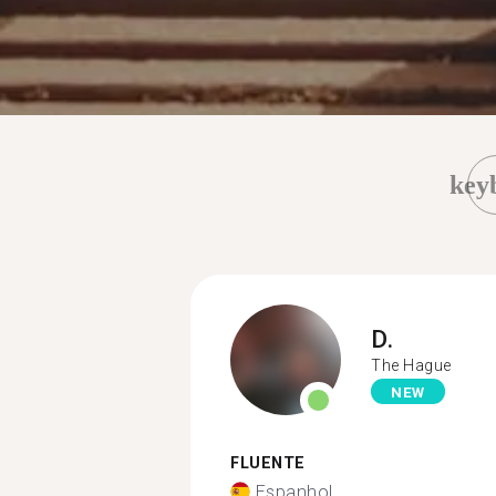
key
D.
The Hague
NEW
FLUENTE
Espanhol