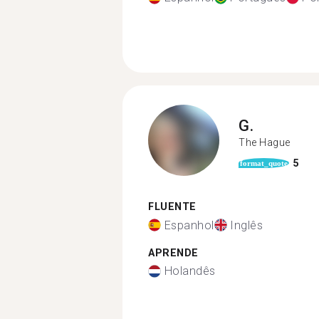
G.
The Hague
5
format_quote
FLUENTE
Espanhol
Inglês
APRENDE
Holandês