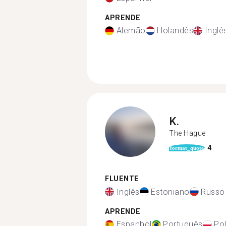
APRENDE
Alemão
Holandês
Inglê
K.
The Hague
4
format_quote
FLUENTE
Inglês
Estoniano
Russo
APRENDE
Espanhol
Português
Po