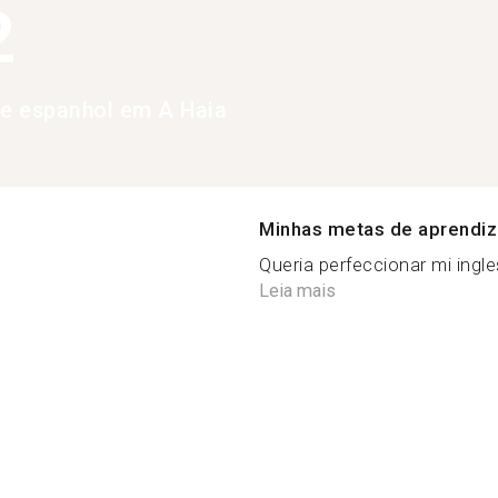
2
de espanhol em A Haia
Minhas metas de aprendi
Queria perfeccionar mi ingle
Leia mais