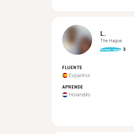
L.
The Hague
3
format_quote
FLUENTE
Espanhol
APRENDE
Holandês