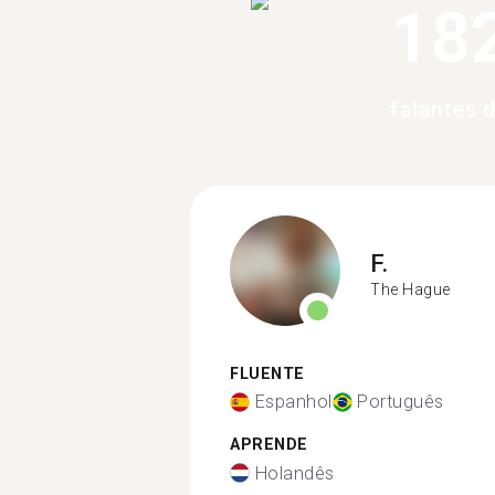
18
falantes 
F.
The Hague
FLUENTE
Espanhol
Português
APRENDE
Holandês