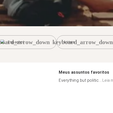
board_arrow_down
keyboard_arrow_down
Espanhol
A Haia
Meus assuntos favoritos
Everything but politic...
Leia 