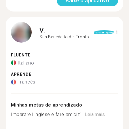
Baixe o aplicativo
V.
1
format_quote
San Benedetto del Tronto
FLUENTE
Italiano
APRENDE
Francês
Minhas metas de aprendizado
Imparare l'inglese e fare amicizi...
Leia mais