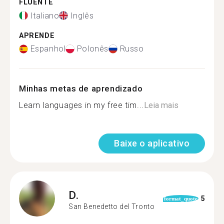
FLUENTE
Italiano
Inglês
APRENDE
Espanhol
Polonês
Russo
Minhas metas de aprendizado
Learn languages in my free tim...
Leia mais
Baixe o aplicativo
D.
5
format_quote
San Benedetto del Tronto