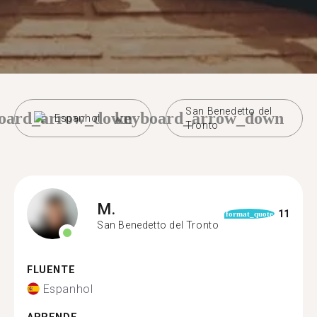
San Benedetto del
oard_arrow_down
keyboard_arrow_down
Espanhol
Tronto
M.
11
format_quote
San Benedetto del Tronto
FLUENTE
Espanhol