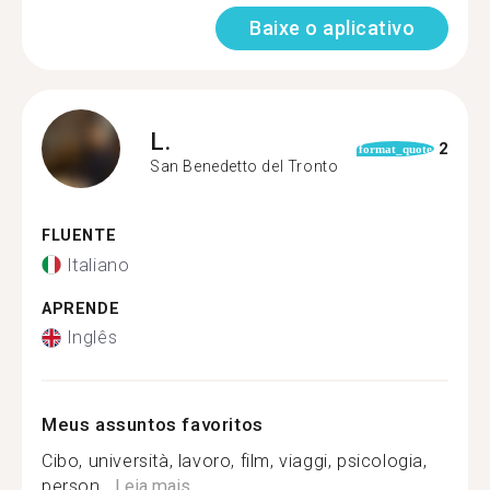
Baixe o aplicativo
L.
2
format_quote
San Benedetto del Tronto
FLUENTE
Italiano
APRENDE
Inglês
Meus assuntos favoritos
Cibo, università, lavoro, film, viaggi, psicologia,
person...
Leia mais