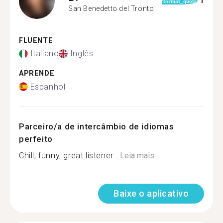
1
format_quote
San Benedetto del Tronto
FLUENTE
Italiano
Inglês
APRENDE
Espanhol
Parceiro/a de intercâmbio de idiomas
perfeito
Chill, funny, great listener...
Leia mais
Baixe o aplicativo