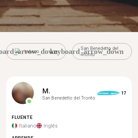
San Benedetto del
oard_arrow_down
keyboard_arrow_down
Italiano
Tronto
M.
17
format_quote
San Benedetto del Tronto
FLUENTE
Italiano
Inglês