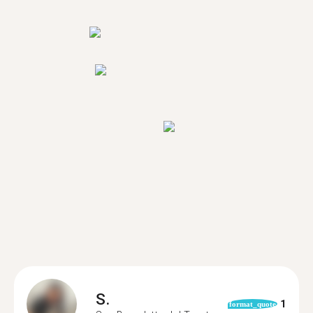
S.
1
format_quote