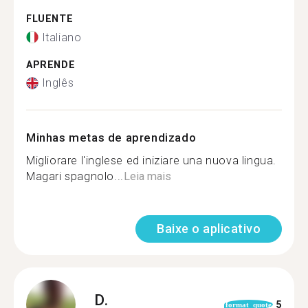
FLUENTE
Italiano
APRENDE
Inglês
Minhas metas de aprendizado
Migliorare l'inglese ed iniziare una nuova lingua.
Magari spagnolo...
Leia mais
Baixe o aplicativo
D.
5
format_quote