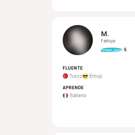
M.
Fethiye
5
format_quote
FLUENTE
Turco
Emoji
APRENDE
Italiano