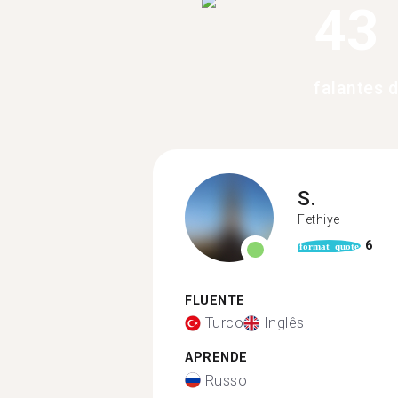
43
falantes 
S.
Fethiye
6
format_quote
FLUENTE
Turco
Inglês
APRENDE
Russo