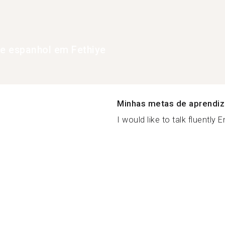
de espanhol em Fethiye
Minhas metas de aprendi
I would like to talk fluently 