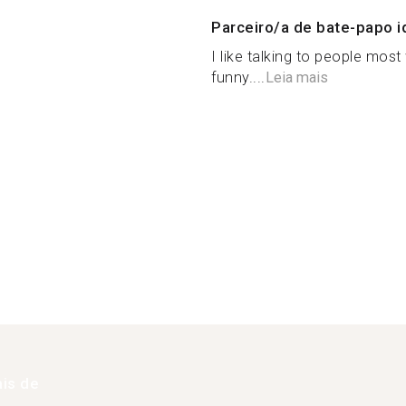
Parceiro/a de bate-papo i
I like talking to people most
funny....
Leia mais
is de