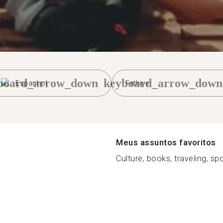
board_arrow_down
keyboard_arrow_down
Espanhol
Fethiye
Meus assuntos favoritos
Culture, books, traveling, spo