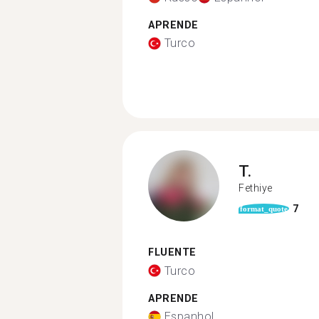
APRENDE
Turco
T.
Fethiye
7
format_quote
FLUENTE
Turco
APRENDE
Espanhol