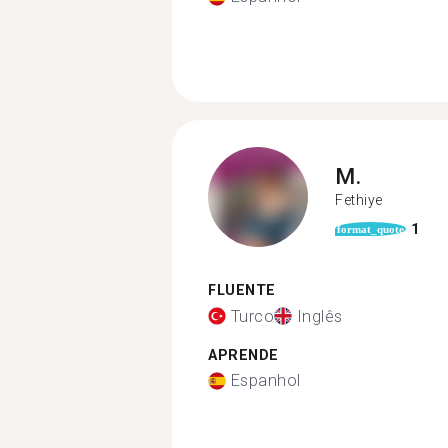
M.
Fethiye
1
format_quote
FLUENTE
Turco
Inglês
APRENDE
Espanhol