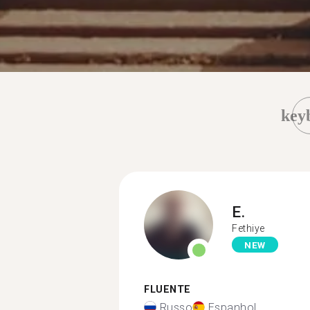
key
E.
Fethiye
NEW
FLUENTE
Russo
Espanhol