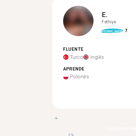
E.
Fethiye
7
format_quote
FLUENTE
Turco
Inglês
APRENDE
Polonês
Encontre ma