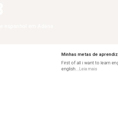
3
de espanhol em Adana
Minhas metas de aprendi
First of all i want to learn e
english...
Leia mais