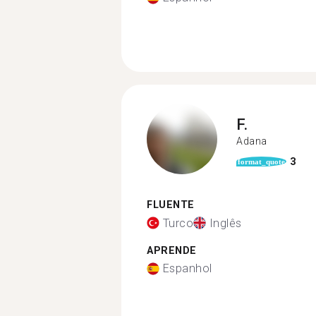
F.
Adana
3
format_quote
FLUENTE
Turco
Inglês
APRENDE
Espanhol