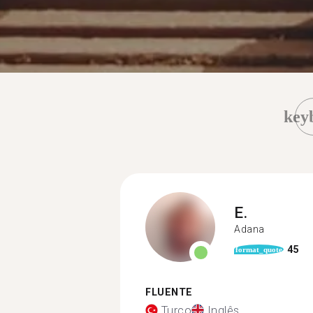
key
E.
Adana
45
format_quote
FLUENTE
Turco
Inglês