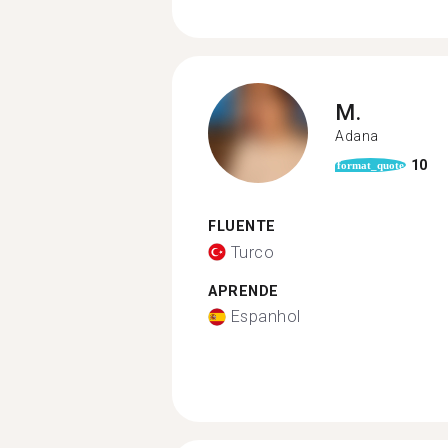
M.
Adana
10
format_quote
FLUENTE
Turco
APRENDE
Espanhol