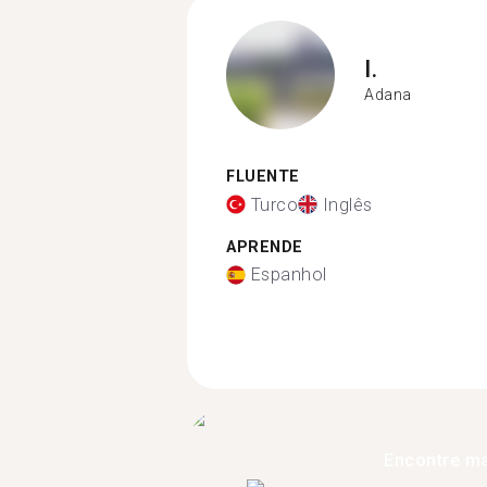
I.
Adana
FLUENTE
Turco
Inglês
APRENDE
Espanhol
Encontre ma