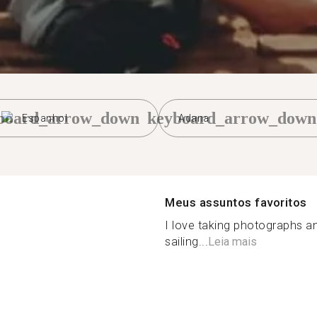
board_arrow_down
keyboard_arrow_down
Espanhol
Adana
Meus assuntos favoritos
I love taking photographs and
sailing...
Leia mais