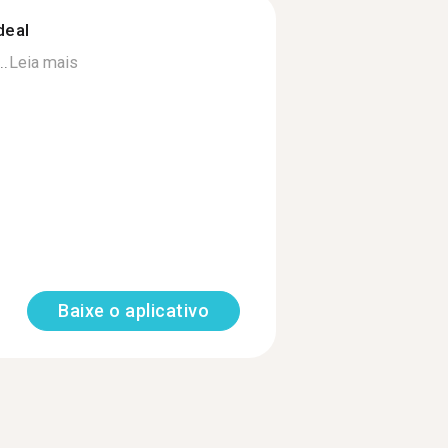
deal
..
Leia mais
Baixe o aplicativo