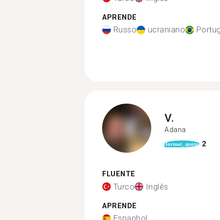
APRENDE
Russo
ucraniano
Portu
V.
Adana
2
format_quote
FLUENTE
Turco
Inglês
APRENDE
Espanhol