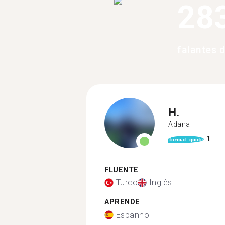
28
falantes 
H.
Adana
1
format_quote
FLUENTE
Turco
Inglês
APRENDE
Espanhol