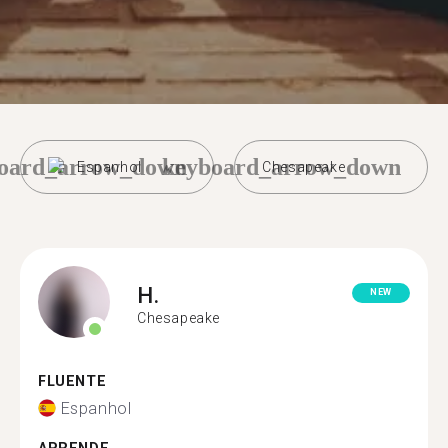
oard_arrow_down
keyboard_arrow_down
Espanhol
Chesapeake
H.
NEW
Chesapeake
FLUENTE
Espanhol