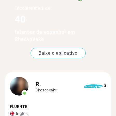
Encontre mais de
40
falantes de espanhol em
Chesapeake
Baixe o aplicativo
R.
3
format_quote
Chesapeake
FLUENTE
Inglês