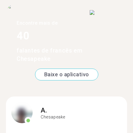
Encontre mais de
40
falantes de francês em
Chesapeake
Baixe o aplicativo
A.
Chesapeake