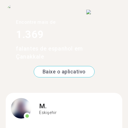
Encontre mais de
1.369
falantes de espanhol em
Çanakkale
Baixe o aplicativo
M.
Eskişehir