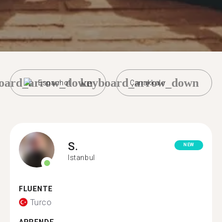
oard_arrow_down
keyboard_arrow_down
Espanhol
Çanakkale
S.
NEW
Istanbul
FLUENTE
Turco