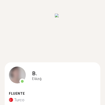
B.
Elâzığ
FLUENTE
Turco