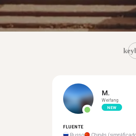
key
M.
Weifang
NEW
FLUENTE
Russo
Chinês (simplificad