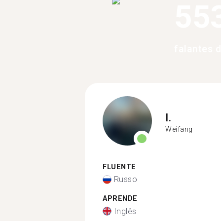
55
falantes 
I.
Weifang
FLUENTE
Russo
APRENDE
Inglês