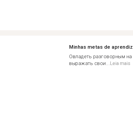
Minhas metas de aprendi
Овладеть разговорным на
выражать свои...
Leia mais