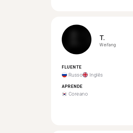
T.
Weifang
FLUENTE
Russo
Inglês
APRENDE
Coreano