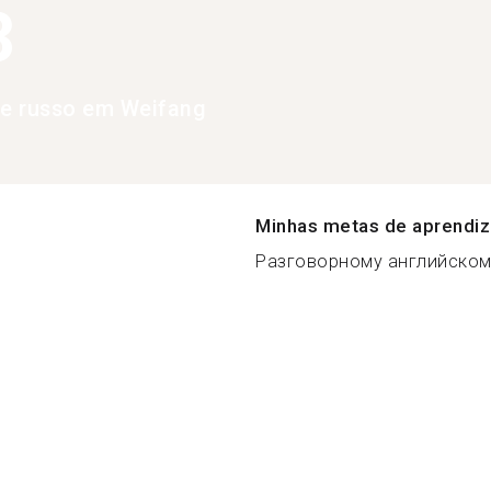
3
de russo em Weifang
Minhas metas de aprendi
Разговорному английском.