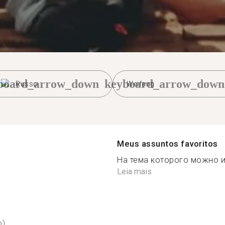
board_arrow_down
keyboard_arrow_down
Russo
Weifang
Meus assuntos favoritos
На тема которого можно из
Leia mais
o)