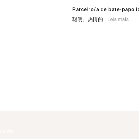
Parceiro/a de bate-papo i
聪明、热情的...
Leia mais
is de