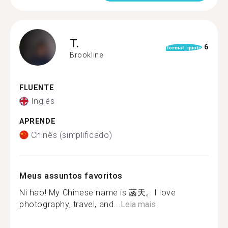
T.
6
format_quote
Brookline
FLUENTE
Inglês
APRENDE
Chinês (simplificado)
Meus assuntos favoritos
Ni hao! My Chinese name is 菡天。I love
photography, travel, and...
Leia mais