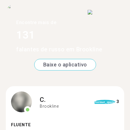
Encontre mais de
131
falantes de russo em Brookline
Baixe o aplicativo
C.
3
format_quote
Brookline
FLUENTE