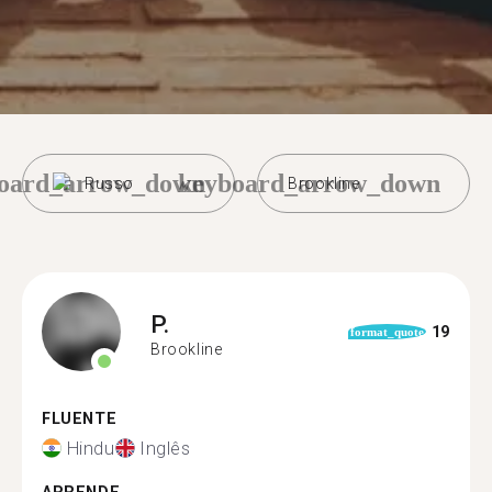
oard_arrow_down
keyboard_arrow_down
Russo
Brookline
P.
19
format_quote
Brookline
FLUENTE
Hindu
Inglês