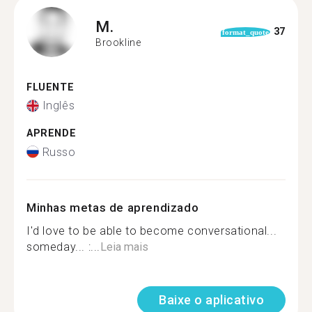
M.
37
format_quote
Brookline
FLUENTE
Inglês
APRENDE
Russo
Minhas metas de aprendizado
I'd love to be able to become conversational...
someday... :...
Leia mais
Baixe o aplicativo