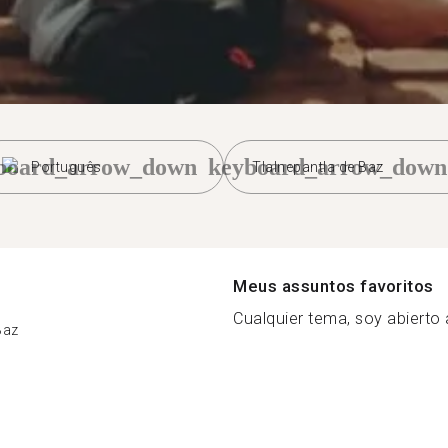
board_arrow_down
keyboard_arrow_down
Português
Tlalnepantla de Baz
Meus assuntos favoritos
Cualquier tema, soy abierto 
Baz