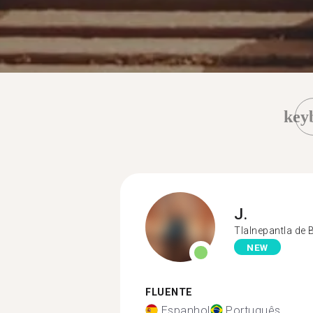
key
J.
Tlalnepantla de 
NEW
FLUENTE
Espanhol
Português