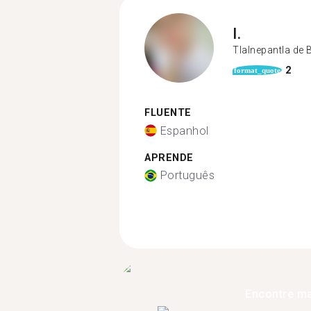
I.
Tlalnepantla de 
2
format_quote
FLUENTE
Espanhol
APRENDE
Português
Encontre ma