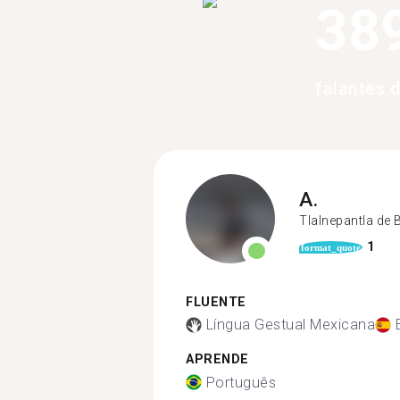
38
falantes 
A.
Tlalnepantla de 
1
format_quote
FLUENTE
Língua Gestual Mexicana
APRENDE
Português