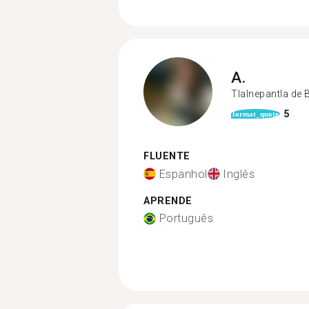
A.
Tlalnepantla de 
5
format_quote
FLUENTE
Espanhol
Inglês
APRENDE
Português