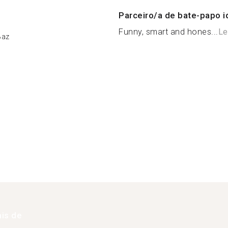
Parceiro/a de bate-papo i
Funny, smart and hones...
Le
Baz
is de