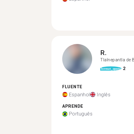
R.
Tlalnepantla de 
2
format_quote
FLUENTE
Espanhol
Inglês
APRENDE
Português