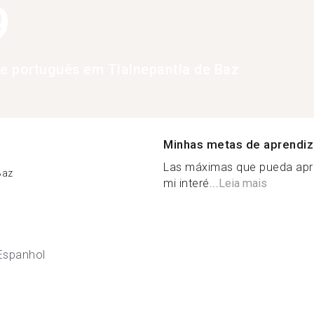
9
de português em Tlalnepantla de Baz
Minhas metas de aprendi
Las máximas que pueda apre
Baz
mi interé...
Leia mais
Espanhol