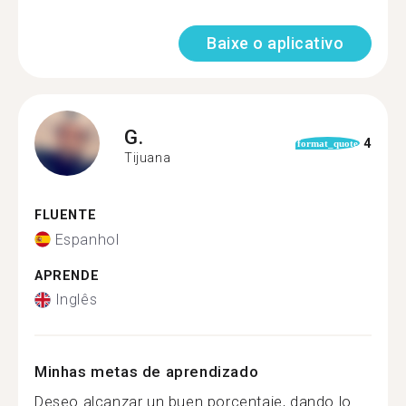
Baixe o aplicativo
G.
4
format_quote
Tijuana
FLUENTE
Espanhol
APRENDE
Inglês
Minhas metas de aprendizado
Deseo alcanzar un buen porcentaje, dando lo