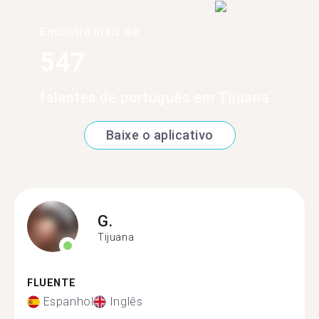
Encontre mais de
547
falantes de português em Tijuana
Baixe o aplicativo
G.
Tijuana
FLUENTE
Espanhol
Inglês