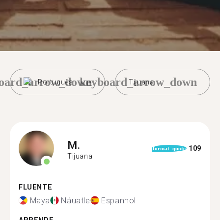
oard_arrow_down
keyboard_arrow_down
Português
Tijuana
M.
109
format_quote
Tijuana
FLUENTE
Maya
Náuatle
Espanhol