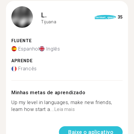
L.
35
format_quote
Tijuana
FLUENTE
Espanhol
Inglês
APRENDE
Francês
Minhas metas de aprendizado
Up my level in languages, make new friends,
learn how start a...
Leia mais
Baixe o aplicativo