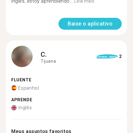
inglés, estoy aprendiendo...
Leia mais
Baixe o aplicativo
C.
2
format_quote
Tijuana
FLUENTE
Espanhol
APRENDE
Inglês
Meus assuntos favoritos