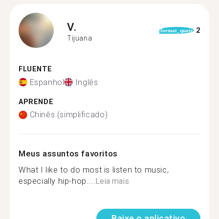
V.
2
format_quote
Tijuana
FLUENTE
Espanhol
Inglês
APRENDE
Chinês (simplificado)
Meus assuntos favoritos
What I like to do most is listen to music,
especially hip-hop....
Leia mais
Baixe o aplicativo