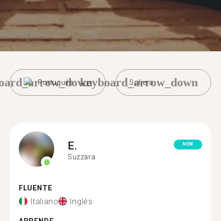
oard_arrow_down
keyboard_arrow_down
Português
Soliera
E.
NEW
Suzzara
FLUENTE
Italiano
Inglês