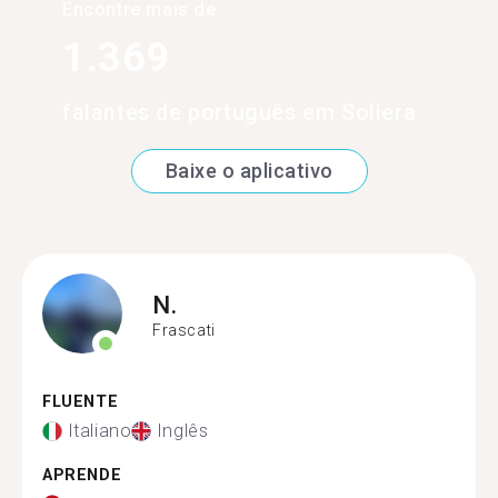
Encontre mais de
1.369
falantes de português em Soliera
Baixe o aplicativo
N.
Frascati
FLUENTE
Italiano
Inglês
APRENDE