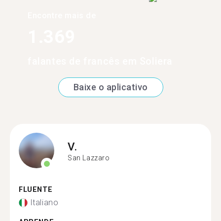
Encontre mais de
1.369
falantes de francês em Soliera
Baixe o aplicativo
V.
San Lazzaro
FLUENTE
Italiano