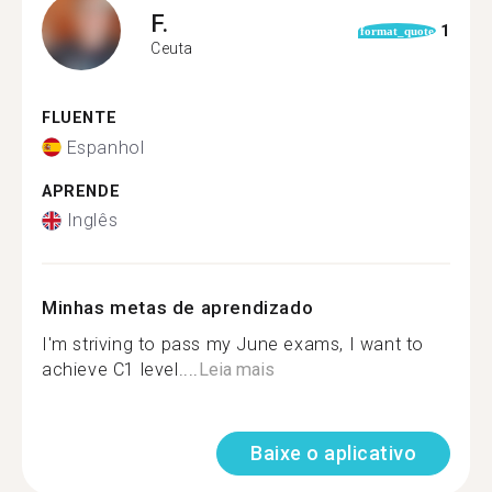
F.
1
format_quote
Ceuta
FLUENTE
Espanhol
APRENDE
Inglês
Minhas metas de aprendizado
I'm striving to pass my June exams, I want to
achieve C1 level....
Leia mais
Baixe o aplicativo