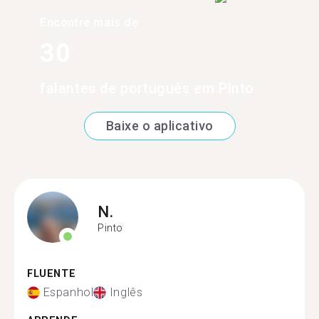
Encontre mais de
30
falantes de português em Pinto
Baixe o aplicativo
N.
Pinto
FLUENTE
Espanhol
Inglês