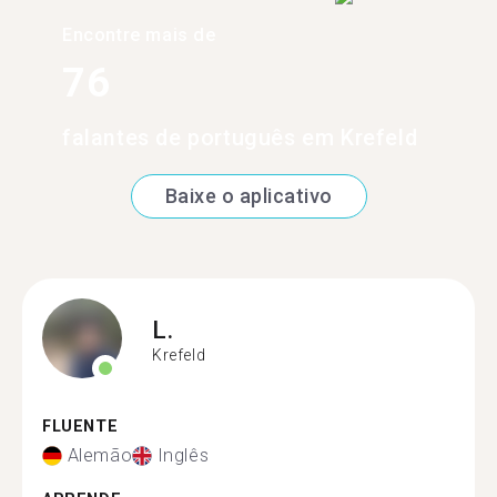
Encontre mais de
76
falantes de português em Krefeld
Baixe o aplicativo
L.
Krefeld
FLUENTE
Alemão
Inglês