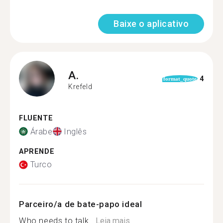
Baixe o aplicativo
A.
4
format_quote
Krefeld
FLUENTE
Árabe
Inglês
APRENDE
Turco
Parceiro/a de bate-papo ideal
Who needs to talk...
Leia mais