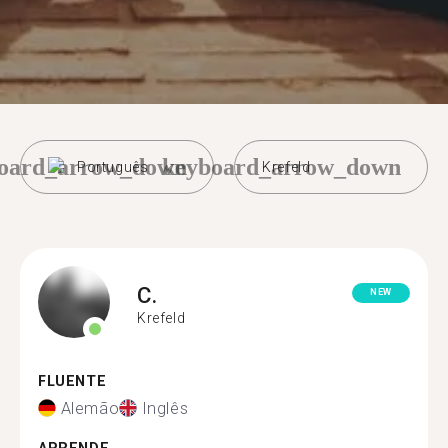
oard_arrow_down
keyboard_arrow_down
Português
Krefeld
C.
NEW
Krefeld
FLUENTE
Alemão
Inglês