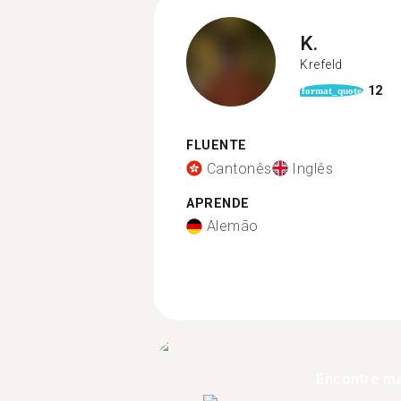
K.
Krefeld
12
format_quote
FLUENTE
Cantonês
Inglês
APRENDE
Alemão
Encontre ma