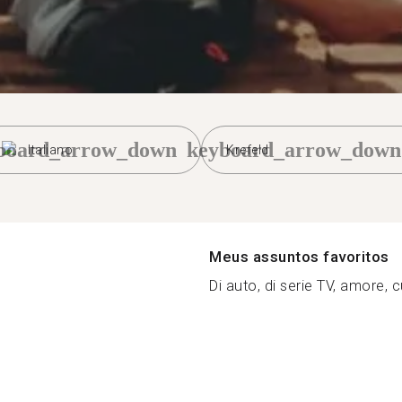
board_arrow_down
keyboard_arrow_down
Italiano
Krefeld
Meus assuntos favoritos
Di auto, di serie TV, amore, cu