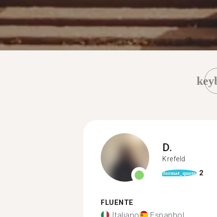
key
D.
Krefeld
2
format_quote
FLUENTE
Italiano
Espanhol