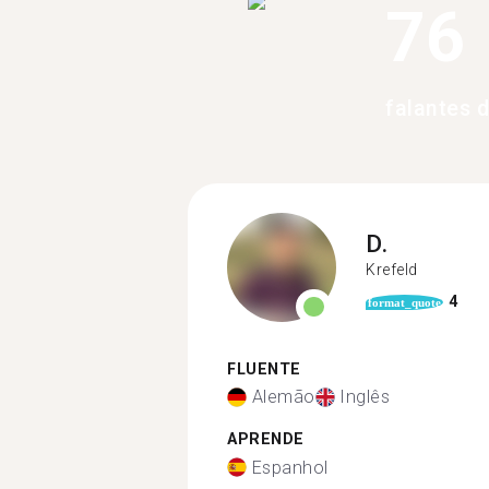
76
falantes d
D.
Krefeld
4
format_quote
FLUENTE
Alemão
Inglês
APRENDE
Espanhol