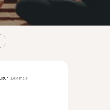
ltur...
Leia mais