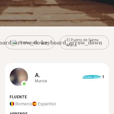
El Puerto de Santa
oard_arrow_down
keyboard_arrow_down
Português
Maria
A.
1
format_quote
Murcia
FLUENTE
Romeno
Espanhol