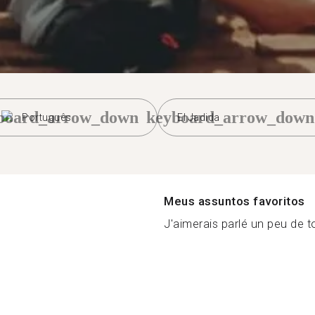
board_arrow_down
keyboard_arrow_down
Português
El Jadida
Meus assuntos favoritos
J'aimerais parlé un peu de to