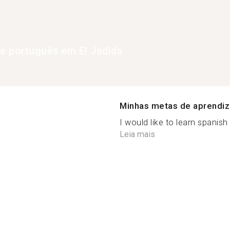
de português em El Jadida
Minhas metas de aprendi
I would like to learn spanish 
Leia mais