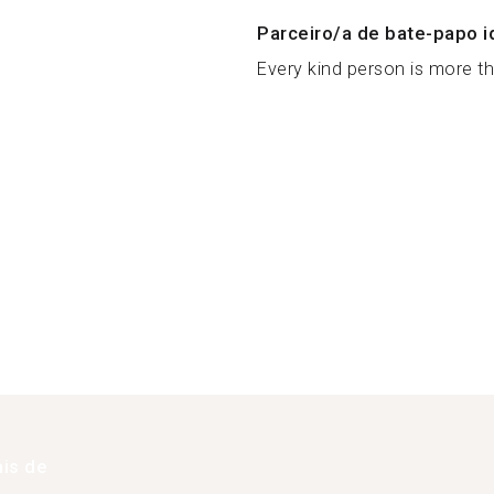
Parceiro/a de bate-papo i
Every kind person is more t
is de