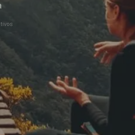
a
tivos