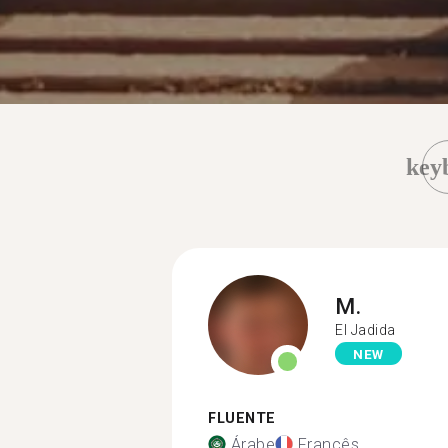
key
M.
El Jadida
NEW
FLUENTE
Árabe
Francês