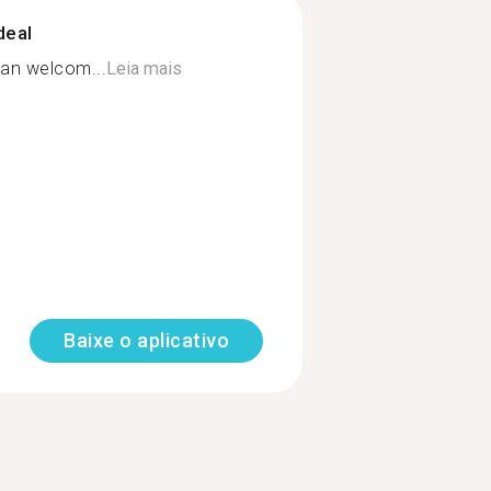
deal
han welcom...
Leia mais
Baixe o aplicativo