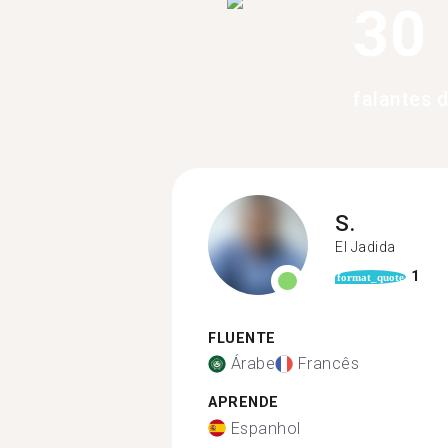
30
falantes 
S.
El Jadida
1
format_quote
FLUENTE
Árabe
Francês
APRENDE
Espanhol