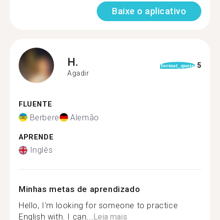
Baixe o aplicativo
H.
5
format_quote
Agadir
FLUENTE
Berbere
Alemão
APRENDE
Inglês
Minhas metas de aprendizado
Hello, I'm looking for someone to practice
English with. I can...
Leia mais