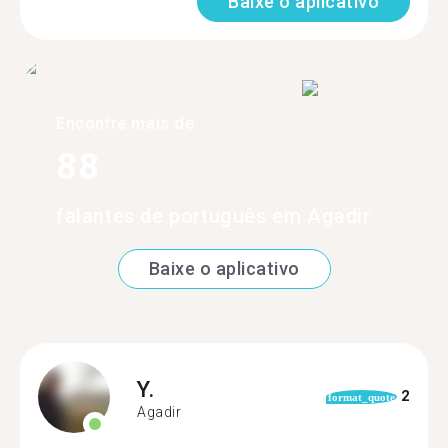
Baixe o aplicativo
Encontre mais de
88
falantes de português em Agadir
Baixe o aplicativo
Y.
2
format_quote
Agadir