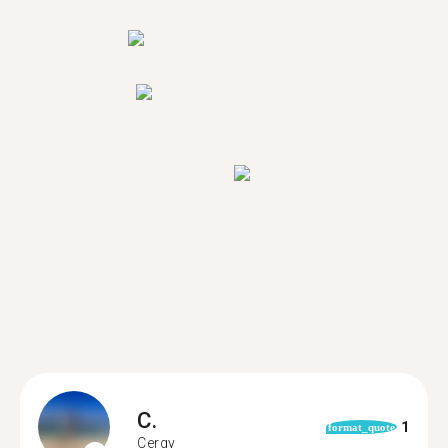
C.
1
format_quote
Cergy