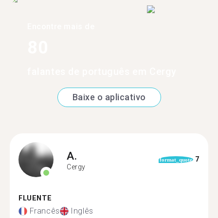
Encontre mais de
80
falantes de português em Cergy
Baixe o aplicativo
A.
7
format_quote
Cergy
FLUENTE
Francês
Inglês