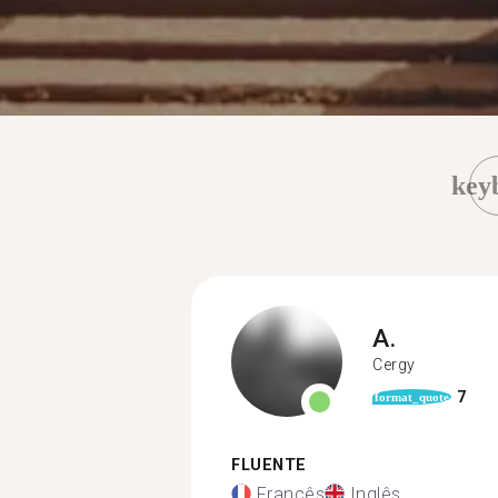
key
A.
Cergy
7
format_quote
FLUENTE
Francês
Inglês