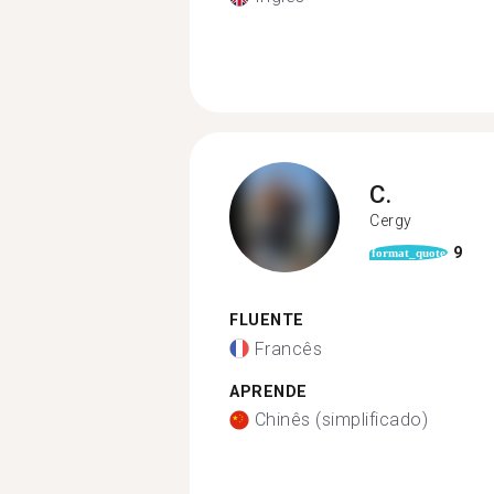
C.
Cergy
9
format_quote
FLUENTE
Francês
APRENDE
Chinês (simplificado)