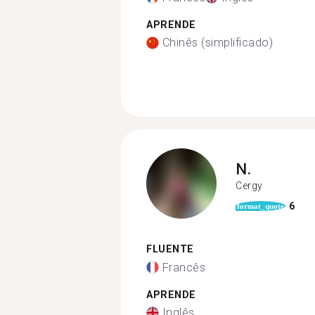
APRENDE
Chinês (simplificado)
N.
Cergy
6
format_quote
FLUENTE
Francês
APRENDE
Inglês