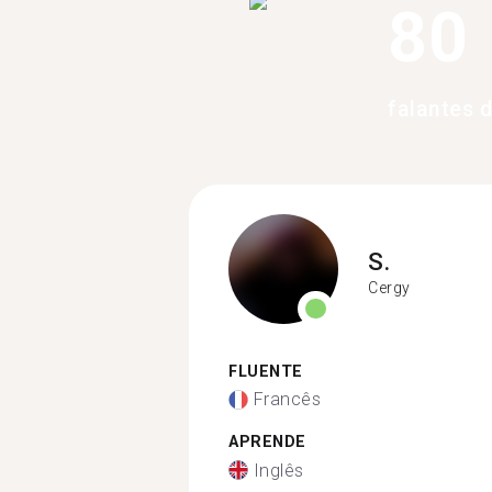
80
falantes 
S.
Cergy
FLUENTE
Francês
APRENDE
Inglês