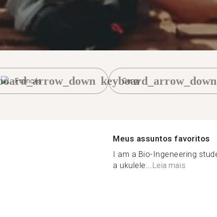
board_arrow_down
keyboard_arrow_down
Francês
Cergy
Meus assuntos favoritos
I am a Bio-Ingeneering stud
a ukulele...
Leia mais