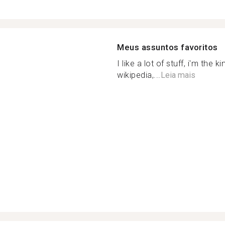
Meus assuntos favoritos
I like a lot of stuff, i'm the
wikipedia,...
Leia mais