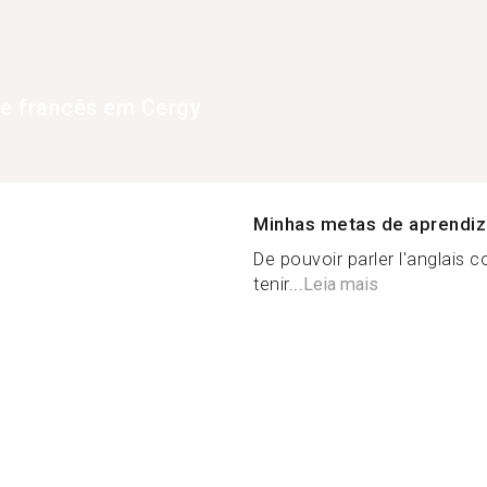
de francês em Cergy
Minhas metas de aprendi
De pouvoir parler l'anglais
tenir...
Leia mais