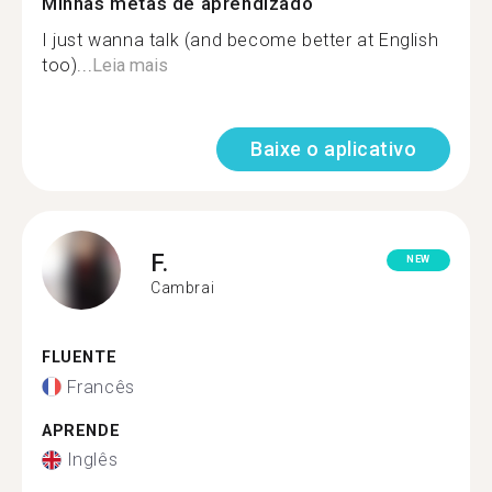
Minhas metas de aprendizado
I just wanna talk (and become better at English
too)...
Leia mais
Baixe o aplicativo
F.
NEW
Cambrai
FLUENTE
Francês
APRENDE
Inglês