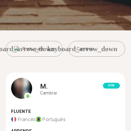
oard_arrow_down
keyboard_arrow_down
Português
Cambrai
M.
NEW
Cambrai
FLUENTE
Francês
Português