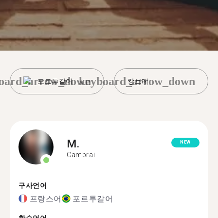
oard_arrow_down
keyboard_arrow_down
포르투갈어
캉브레
M.
NEW
Cambrai
구사언어
프랑스어
포르투갈어