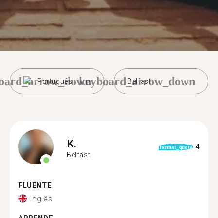
oard_arrow_down
keyboard_arrow_down
Português
Belfast
K.
4
format_quote
Belfast
FLUENTE
Inglês