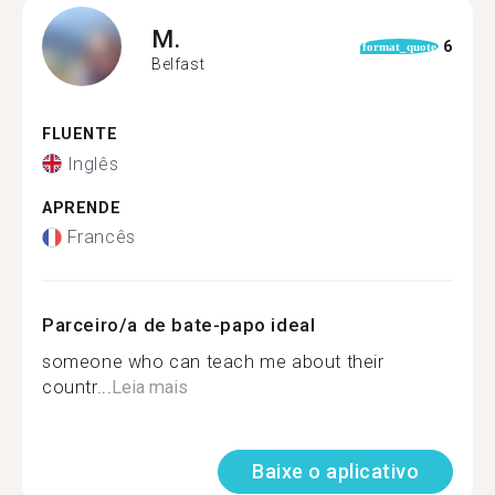
M.
6
format_quote
Belfast
FLUENTE
Inglês
APRENDE
Francês
Parceiro/a de bate-papo ideal
someone who can teach me about their
countr...
Leia mais
Baixe o aplicativo