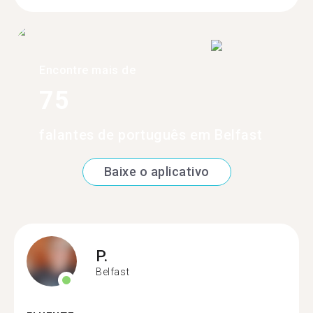
Encontre mais de
75
falantes de português em Belfast
Baixe o aplicativo
P.
Belfast