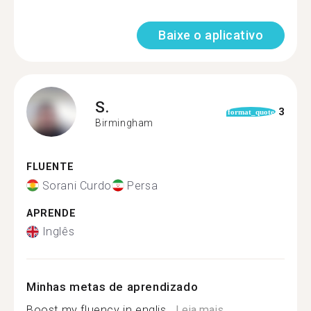
Baixe o aplicativo
S.
3
format_quote
Birmingham
FLUENTE
Sorani Curdo
Persa
APRENDE
Inglês
Minhas metas de aprendizado
Boost my fluency in englis...
Leia mais