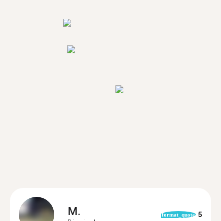
M.
5
format_quote