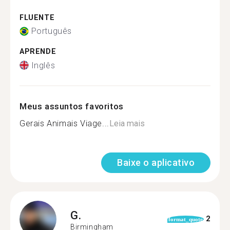
FLUENTE
Português
APRENDE
Inglês
Meus assuntos favoritos
Gerais Animais Viage...
Leia mais
Baixe o aplicativo
G.
2
format_quote
Birmingham