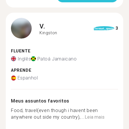
V.
3
format_quote
Kingston
FLUENTE
Inglês
Patoá Jamaicano
APRENDE
Espanhol
Meus assuntos favoritos
Food, travel(even though i havent been
anywhere out side my country),...
Leia mais