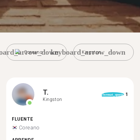
oard_arrow_down
keyboard_arrow_down
Coreano
Kingston
T.
1
format_quote
Kingston
FLUENTE
Coreano