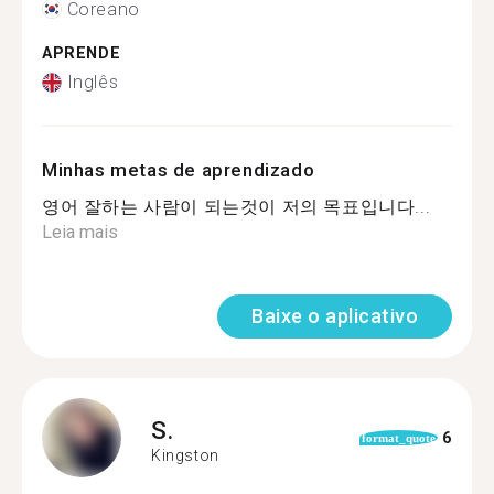
Coreano
APRENDE
Inglês
Minhas metas de aprendizado
영어 잘하는 사람이 되는것이 저의 목표입니다...
Leia mais
Baixe o aplicativo
S.
6
format_quote
Kingston