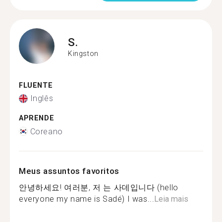
S.
Kingston
FLUENTE
Inglês
APRENDE
Coreano
Meus assuntos favoritos
안녕하세요! 여러분, 저 는 사데입니다 (hello
everyone my name is Sadé) I was...
Leia mais