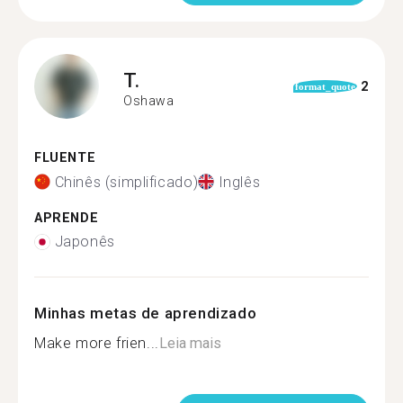
T.
2
format_quote
Oshawa
FLUENTE
Chinês (simplificado)
Inglês
APRENDE
Japonês
Minhas metas de aprendizado
Make more frien...
Leia mais