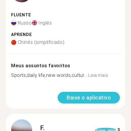
FLUENTE
Russo
Inglês
APRENDE
Chinês (simplificado)
Meus assuntos favoritos
Sports,daily life,new words,cultur...
Leia mais
Baixe o aplicativo
F.
3
format_quote