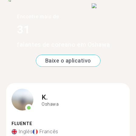
Encontre mais de
31
falantes de coreano em Oshawa
Baixe o aplicativo
K.
Oshawa
FLUENTE
Inglês
Francês