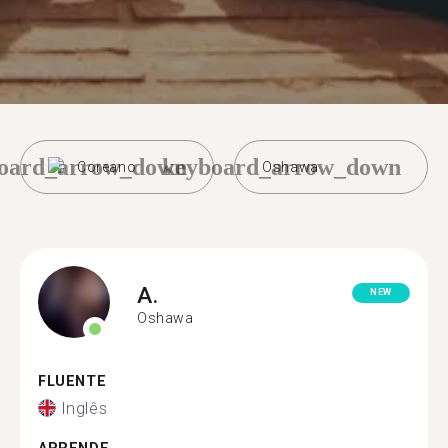
oard_arrow_down
keyboard_arrow_down
Coreano
Oshawa
A.
NEW
Oshawa
FLUENTE
Inglês