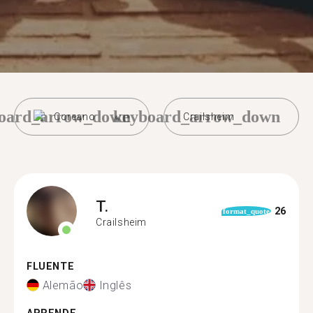
oard_arrow_down
keyboard_arrow_down
Coreano
Crailsheim
T.
26
format_quote
Crailsheim
FLUENTE
Alemão
Inglês