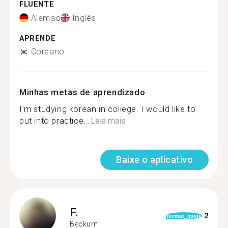
FLUENTE
Alemão
Inglês
APRENDE
Coreano
Minhas metas de aprendizado
I’m studying korean in college. I would like to
put into practice...
Leia mais
Baixe o aplicativo
F.
2
format_quote
Beckum