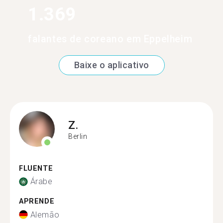
1.369
falantes de coreano em Eppelheim
Baixe o aplicativo
Z.
Berlin
FLUENTE
Árabe
APRENDE
Alemão