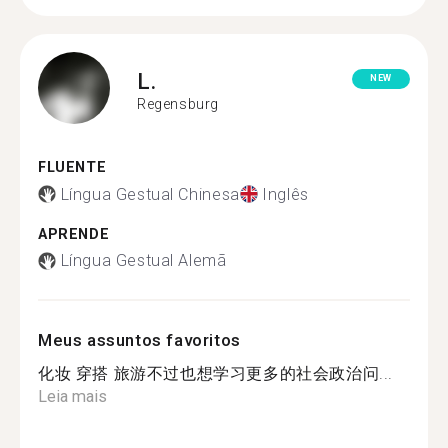
L.
NEW
Regensburg
FLUENTE
Língua Gestual Chinesa
Inglês
APRENDE
Língua Gestual Alemã
Meus assuntos favoritos
化妆 穿搭 旅游不过也想学习更多的社会政治问...
Leia mais