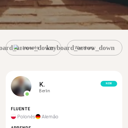
oard_arrow_down
keyboard_arrow_down
Japonês
Wurzburg
K.
NEW
Berlin
FLUENTE
Polonês
Alemão