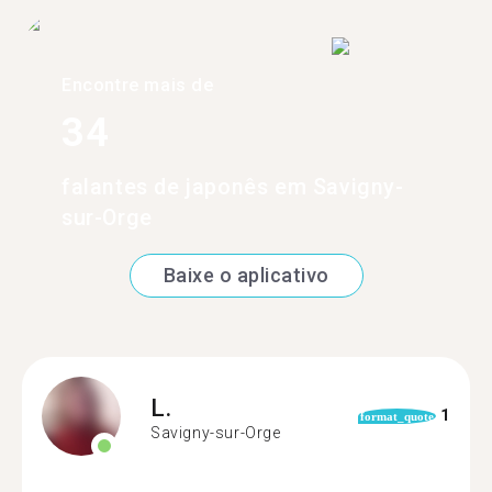
Encontre mais de
34
falantes de japonês em Savigny-
sur-Orge
Baixe o aplicativo
L.
1
format_quote
Savigny-sur-Orge