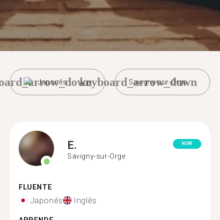
oard_arrow_down
keyboard_arrow_down
Japonês
Savigny-sur-Orge
E.
NEW
Savigny-sur-Orge
FLUENTE
Japonês
Inglês