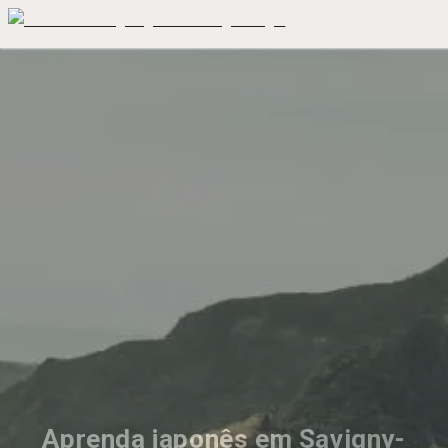
Aprenda japonês em Savigny-