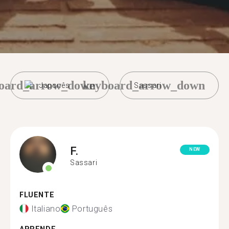
oard_arrow_down
keyboard_arrow_down
Japonês
Sassari
F.
NEW
Sassari
FLUENTE
Italiano
Português