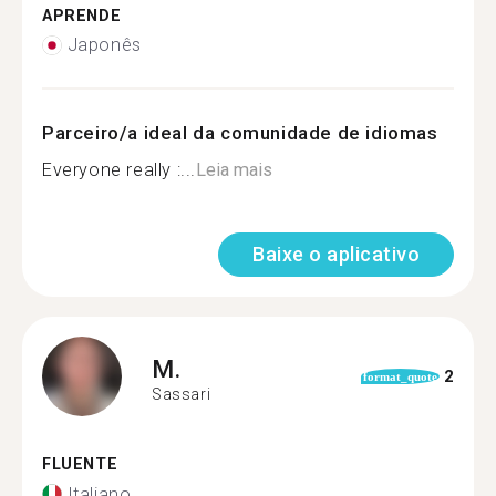
APRENDE
Japonês
Parceiro/a ideal da comunidade de idiomas
Everyone really :...
Leia mais
Baixe o aplicativo
M.
2
format_quote
Sassari
FLUENTE
Italiano