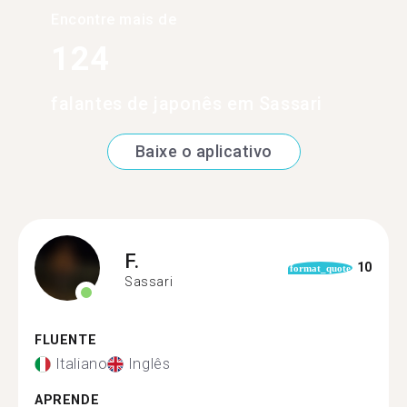
Encontre mais de
124
falantes de japonês em Sassari
Baixe o aplicativo
F.
10
format_quote
Sassari
FLUENTE
Italiano
Inglês
APRENDE