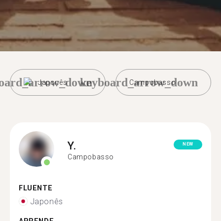
oard_arrow_down
keyboard_arrow_down
Japonês
Campobasso
Y.
NEW
Campobasso
FLUENTE
Japonês