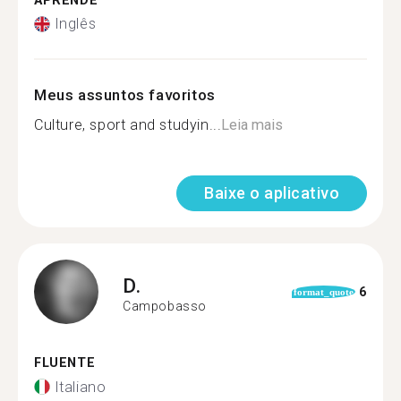
APRENDE
Inglês
Meus assuntos favoritos
Culture, sport and studyin...
Leia mais
Baixe o aplicativo
D.
6
format_quote
Campobasso
FLUENTE
Italiano