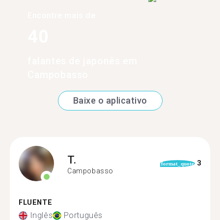
Encontre mais de
40
falantes de japonês em
Campobasso
Baixe o aplicativo
T.
3
format_quote
Campobasso
FLUENTE
Inglês
Português