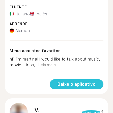
FLUENTE
Italiano
Inglês
APRENDE
Alemão
Meus assuntos favoritos
hii, i'm martina! i would like to talk about music,
movies, trips,...
Leia mais
Baixe o aplicativo
V.
2
format_quote