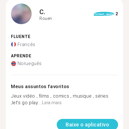
C.
2
format_quote
Rouen
FLUENTE
Francês
APRENDE
Norueguês
Meus assuntos favoritos
Jeux vidéo , films , comics , musique , séries
,let’s go play...
Leia mais
Baixe o aplicativo