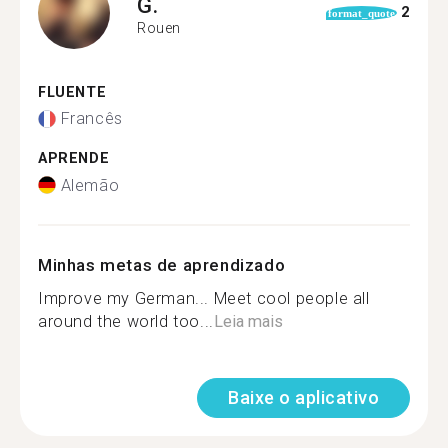
G.
2
format_quote
Rouen
FLUENTE
Francês
APRENDE
Alemão
Minhas metas de aprendizado
Improve my German... Meet cool people all
around the world too...
Leia mais
Baixe o aplicativo