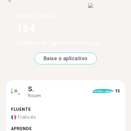
Encontre mais de
184
falantes de japonês em Rouen
Baixe o aplicativo
S.
15
format_quote
Rouen
FLUENTE
Francês
APRENDE