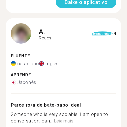
Baixe o aplicativo
A.
4
format_quote
Rouen
FLUENTE
ucraniano
Inglês
APRENDE
Japonês
Parceiro/a de bate-papo ideal
Someone who is very sociable! I am open to
conversation, can...
Leia mais