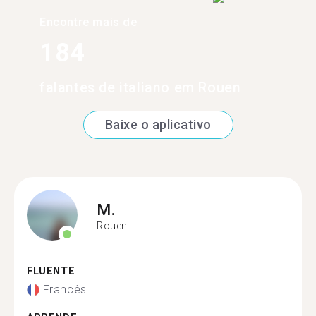
Encontre mais de
184
falantes de italiano em Rouen
Baixe o aplicativo
M.
Rouen
FLUENTE
Francês