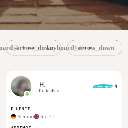
oard_arrow_down
keyboard_arrow_down
Japonês
Rottenburg
H.
4
format_quote
Rottenburg
FLUENTE
Alemão
Inglês