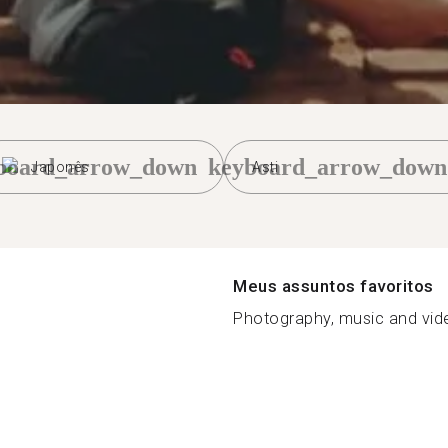
board_arrow_down
keyboard_arrow_down
Japonês
Asti
Meus assuntos favoritos
Photography, music and vid