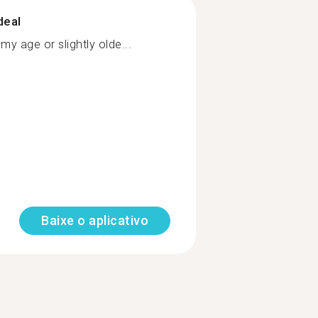
deal
my age or slightly olde...
Baixe o aplicativo