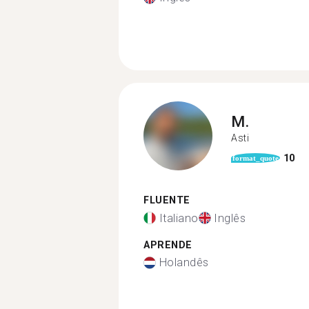
M.
Asti
10
format_quote
FLUENTE
Italiano
Inglês
APRENDE
Holandês