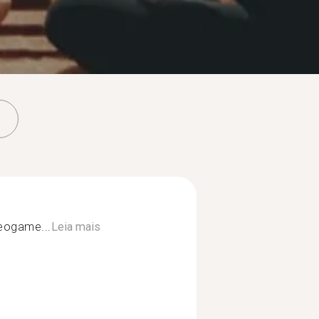
eogame...
Leia mais