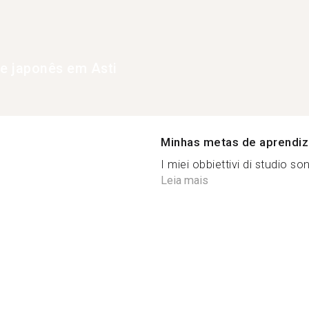
de japonês em Asti
Minhas metas de aprendi
I miei obbiettivi di studio son
Leia mais