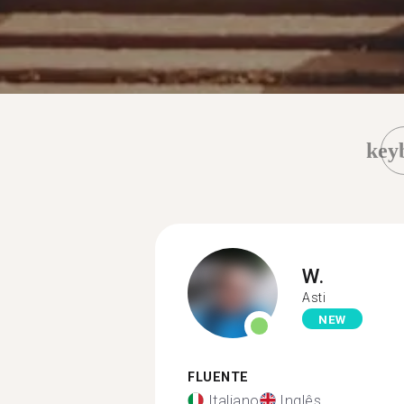
key
W.
Asti
NEW
FLUENTE
Italiano
Inglês