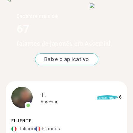
Encontre mais de
67
falantes de japonês em Assemini
Baixe o aplicativo
T.
6
format_quote
Assemini
FLUENTE
Italiano
Francês