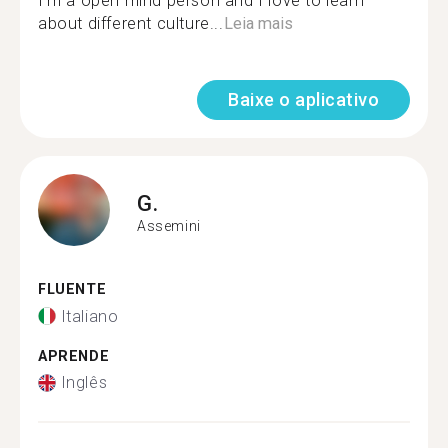
I'm a open mind person and I love to learn
about different culture...
Leia mais
Baixe o aplicativo
G.
Assemini
FLUENTE
Italiano
APRENDE
Inglês