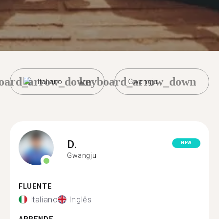
oard_arrow_down
keyboard_arrow_down
Italiano
Gwangju
D.
NEW
Gwangju
FLUENTE
Italiano
Inglês