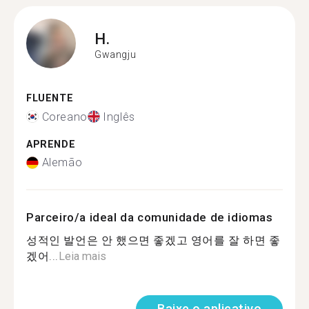
H.
Gwangju
FLUENTE
Coreano
Inglês
APRENDE
Alemão
Parceiro/a ideal da comunidade de idiomas
성적인 발언은 안 했으면 좋겠고 영어를 잘 하면 좋
겠어...
Leia mais
Baixe o aplicativo