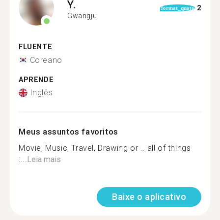
Y.
2
format_quote
Gwangju
FLUENTE
Coreano
APRENDE
Inglês
Meus assuntos favoritos
Movie, Music, Travel, Drawing or .. all of things
:...
Leia mais
Baixe o aplicativo