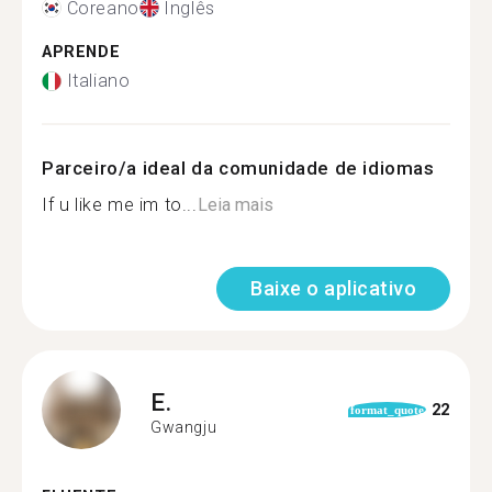
Coreano
Inglês
APRENDE
Italiano
Parceiro/a ideal da comunidade de idiomas
If u like me im to...
Leia mais
Baixe o aplicativo
E.
22
format_quote
Gwangju