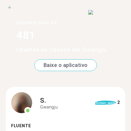
Encontre mais de
481
falantes de italiano em Gwangju
Baixe o aplicativo
S.
2
format_quote
Gwangju
FLUENTE