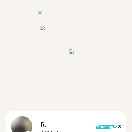
R.
8
format_quote
Gwangju