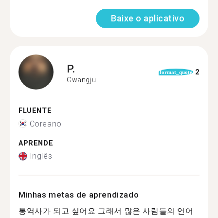
Baixe o aplicativo
P.
2
format_quote
Gwangju
FLUENTE
Coreano
APRENDE
Inglês
Minhas metas de aprendizado
통역사가 되고 싶어요 그래서 많은 사람들의 언어