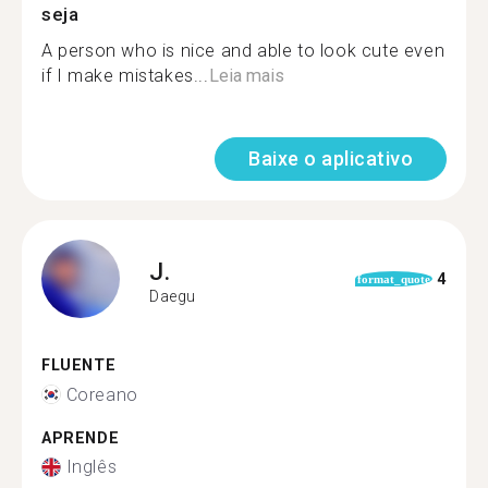
seja
A person who is nice and able to look cute even
if I make mistakes...
Leia mais
Baixe o aplicativo
J.
4
format_quote
Daegu
FLUENTE
Coreano
APRENDE
Inglês