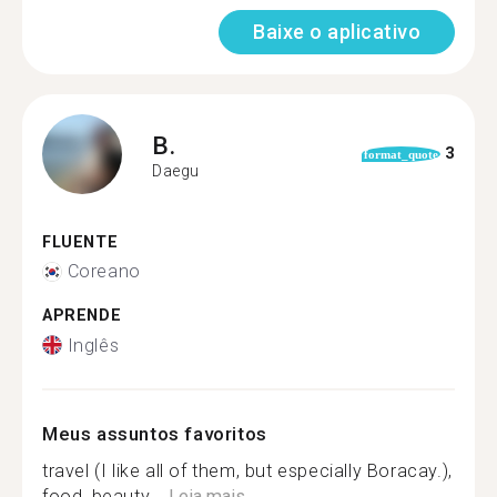
Baixe o aplicativo
B.
3
format_quote
Daegu
FLUENTE
Coreano
APRENDE
Inglês
Meus assuntos favoritos
travel (I like all of them, but especially Boracay.),
food, beauty,...
Leia mais