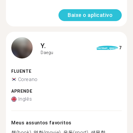
Baixe o aplicativo
Y.
7
format_quote
Daegu
FLUENTE
Coreano
APRENDE
Inglês
Meus assuntos favoritos
책(book), 영화(movie), 운동(sport), 생물학