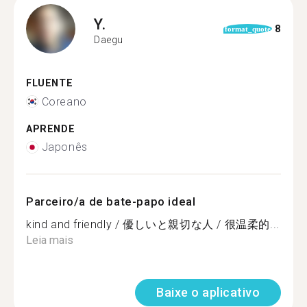
Y.
8
format_quote
Daegu
FLUENTE
Coreano
APRENDE
Japonês
Parceiro/a de bate-papo ideal
kind and friendly / 優しいと親切な人 / 很温柔的...
Leia mais
Baixe o aplicativo