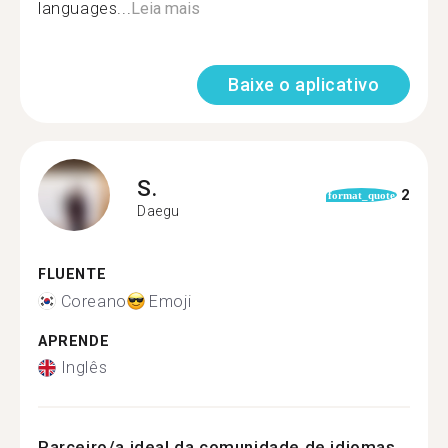
languages...
Leia mais
Baixe o aplicativo
S.
2
format_quote
Daegu
FLUENTE
Coreano
Emoji
APRENDE
Inglês
Parceiro/a ideal da comunidade de idiomas