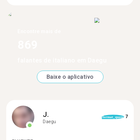
Encontre mais de
869
falantes de italiano em Daegu
Baixe o aplicativo
J.
7
format_quote
Daegu