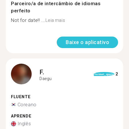
Parceiro/a de intercâmbio de idiomas
perfeito
Not for date!! ...
Leia mais
Baixe o aplicativo
F.
2
format_quote
Daegu
FLUENTE
Coreano
APRENDE
Inglês