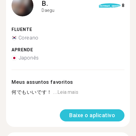
B.
8
format_quote
Daegu
FLUENTE
Coreano
APRENDE
Japonês
Meus assuntos favoritos
何でもいいです！ ...
Leia mais
Baixe o aplicativo