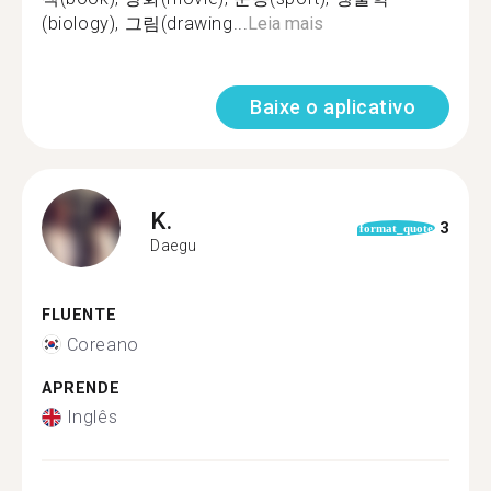
(biology), 그림(drawing...
Leia mais
Baixe o aplicativo
K.
3
format_quote
Daegu
FLUENTE
Coreano
APRENDE
Inglês