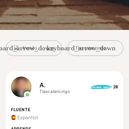
oard_arrow_down
keyboard_arrow_down
Alemão
Tlaxcalancingo
A.
28
format_quote
Tlaxcalancingo
FLUENTE
Espanhol