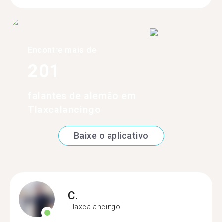
Encontre mais de
201
falantes de alemão em
Tlaxcalancingo
Baixe o aplicativo
C.
Tlaxcalancingo