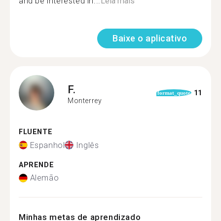
and be interested in...
Leia mais
Baixe o aplicativo
F.
11
format_quote
Monterrey
FLUENTE
Espanhol
Inglês
APRENDE
Alemão
Minhas metas de aprendizado