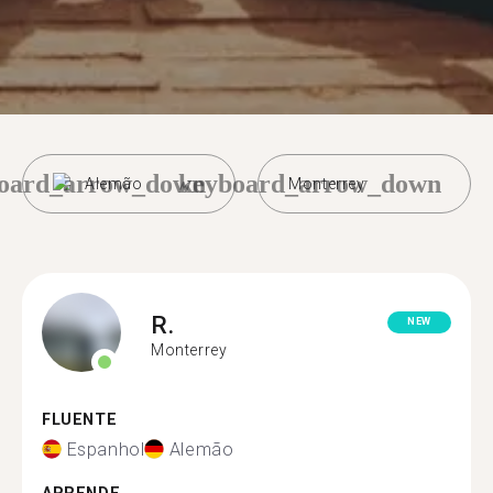
oard_arrow_down
keyboard_arrow_down
Alemão
Monterrey
R.
NEW
Monterrey
FLUENTE
Espanhol
Alemão