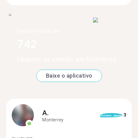
Encontre mais de
742
falantes de alemão em Monterrey
Baixe o aplicativo
A.
3
format_quote
Monterrey