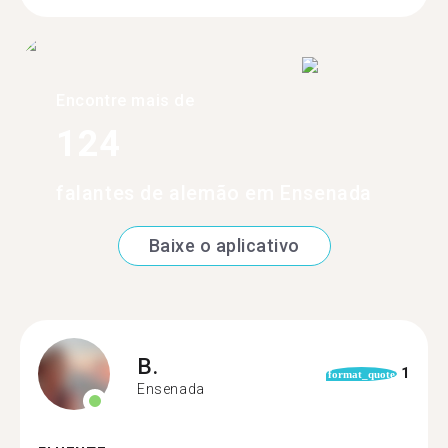
Encontre mais de
124
falantes de alemão em Ensenada
Baixe o aplicativo
B.
1
format_quote
Ensenada