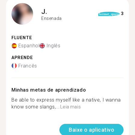
J.
3
format_quote
Ensenada
FLUENTE
Espanhol
Inglês
APRENDE
Francês
Minhas metas de aprendizado
Be able to express myself like a native, I wanna
know some slangs,...
Leia mais
Baixe o aplicativo