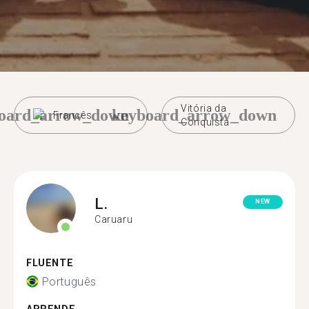
Vitória da
oard_arrow_down
keyboard_arrow_down
Francês
Conquista
L.
NEW
Caruaru
FLUENTE
Português