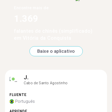
Encontre mais de
1.369
falantes de chinês (simplificado)
em Vitória da Conquista
Baixe o aplicativo
J.
Cabo de Santo Agostinho
FLUENTE
Português
APRENDE