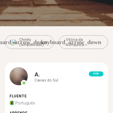
Chinês
Vitória da
oard_arrow_down
keyboard_arrow_down
(simplificado)
Conquista
A.
NEW
Caxias do Sul
FLUENTE
Português