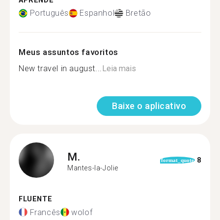
APRENDE
Português
Espanhol
Bretão
Meus assuntos favoritos
New travel in august...
Leia mais
Baixe o aplicativo
M.
8
format_quote
Mantes-la-Jolie
FLUENTE
Francês
wolof