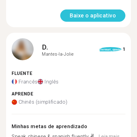
Baixe o aplicativo
D.
1
format_quote
Mantes-la-Jolie
FLUENTE
Francês
Inglês
APRENDE
Chinês (simplificado)
Minhas metas de aprendizado
Speak chinese & spanish fluently ✌...
Leia mais