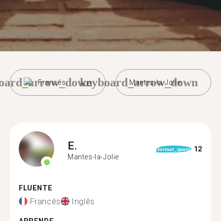
oard_arrow_down
keyboard_arrow_down
Francês
Mantes-la-Jolie
E.
12
format_quote
Mantes-la-Jolie
FLUENTE
Francês
Inglês