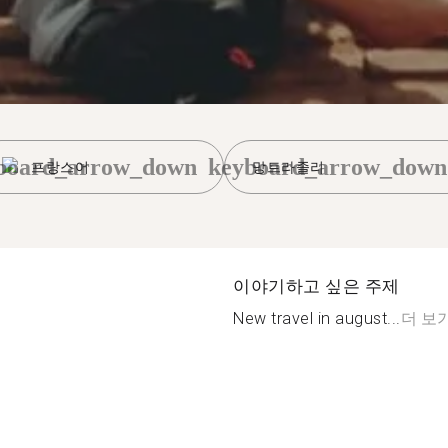
board_arrow_down
keyboard_arrow_down
프랑스어
망트라졸리
이야기하고 싶은 주제
New travel in august...
더 보