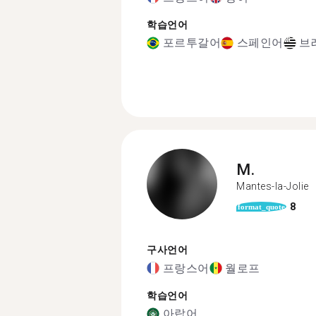
학습언어
포르투갈어
스페인어
브
M.
Mantes-la-Jolie
8
format_quote
구사언어
프랑스어
월로프
학습언어
아랍어